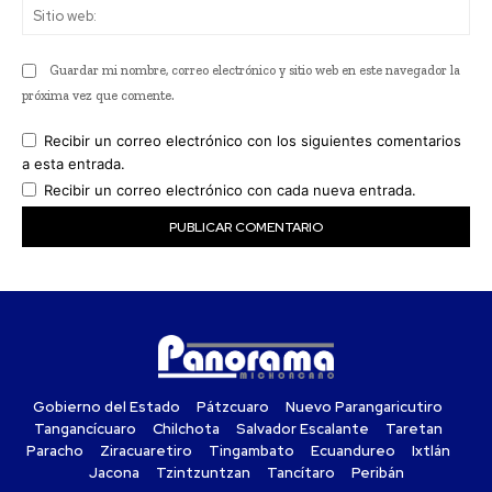
Sit
we
Guardar mi nombre, correo electrónico y sitio web en este navegador la
próxima vez que comente.
Recibir un correo electrónico con los siguientes comentarios
a esta entrada.
Recibir un correo electrónico con cada nueva entrada.
Gobierno del Estado
Pátzcuaro
Nuevo Parangaricutiro
Tangancícuaro
Chilchota
Salvador Escalante
Taretan
Paracho
Ziracuaretiro
Tingambato
Ecuandureo
Ixtlán
Jacona
Tzintzuntzan
Tancítaro
Peribán