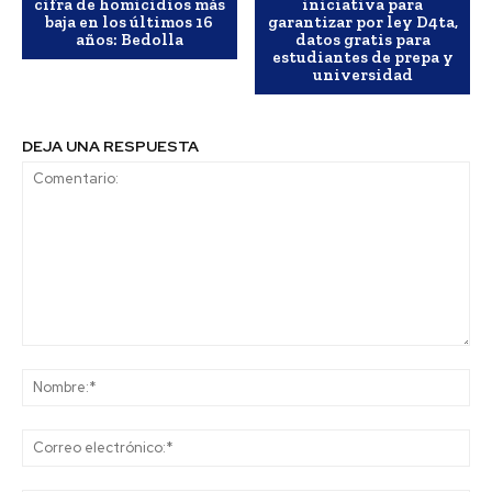
cifra de homicidios más
iniciativa para
baja en los últimos 16
garantizar por ley D4ta,
años: Bedolla
datos gratis para
estudiantes de prepa y
universidad
DEJA UNA RESPUESTA
Comentario:
No
Co
ele