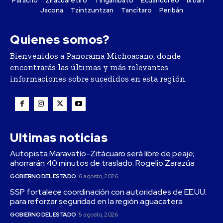
Paracho
Ziracuaretiro
Tingambato
Ecuandureo
Ixtlán
Jacona
Tzintzuntzan
Tancítaro
Peribán
Quienes somos?
Bienvenidos a Panorama Michoacano, donde
encontrarás las últimas y más relevantes
informaciones sobre sucedidos en esta región.
Ultimas noticias
Autopista Maravatío-Zitácuaro será libre de peaje;
ahorrarán 40 minutos de traslado: Rogelio Zarazúa
GOBIERNO DEL ESTADO
6 agosto, 2026
SSP fortalece coordinación con autoridades de EE.UU.
para reforzar seguridad en la región aguacatera
GOBIERNO DEL ESTADO
5 agosto, 2026