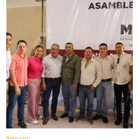
Pátzcuaro