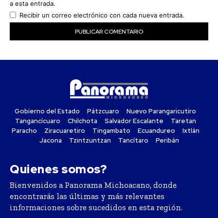
a esta entrada.
Recibir un correo electrónico con cada nueva entrada.
Gobierno del Estado
Pátzcuaro
Nuevo Parangaricutiro
Tangancícuaro
Chilchota
Salvador Escalante
Taretan
Paracho
Ziracuaretiro
Tingambato
Ecuandureo
Ixtlán
Jacona
Tzintzuntzan
Tancítaro
Peribán
Quienes somos?
Bienvenidos a Panorama Michoacano, donde
encontrarás las últimas y más relevantes
informaciones sobre sucedidos en esta región.