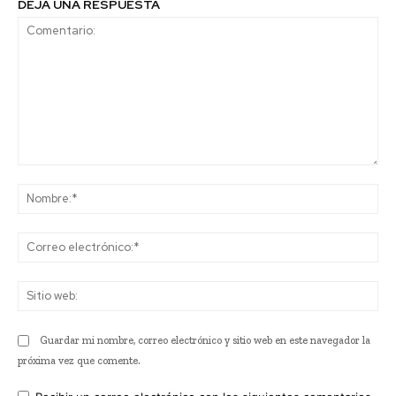
DEJA UNA RESPUESTA
Comentario:
No
Co
ele
Sit
we
Guardar mi nombre, correo electrónico y sitio web en este navegador la
próxima vez que comente.