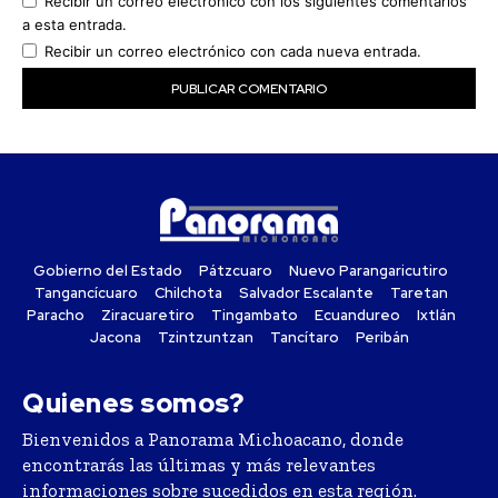
Recibir un correo electrónico con los siguientes comentarios
a esta entrada.
Recibir un correo electrónico con cada nueva entrada.
Gobierno del Estado
Pátzcuaro
Nuevo Parangaricutiro
Tangancícuaro
Chilchota
Salvador Escalante
Taretan
Paracho
Ziracuaretiro
Tingambato
Ecuandureo
Ixtlán
Jacona
Tzintzuntzan
Tancítaro
Peribán
Quienes somos?
Bienvenidos a Panorama Michoacano, donde
encontrarás las últimas y más relevantes
informaciones sobre sucedidos en esta región.