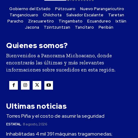
Gobierno del Estado
Pátzcuaro
Nuevo Parangaricutiro
Tangancícuaro
Chilchota
Salvador Escalante
Taretan
Paracho
Ziracuaretiro
Tingambato
Ecuandureo
Ixtlán
Jacona
Tzintzuntzan
Tancítaro
Peribán
Quienes somos?
Bienvenidos a Panorama Michoacano, donde
encontrarás las últimas y más relevantes
informaciones sobre sucedidos en esta región.
Ultimas noticias
Torres Piña y el costo de asumir la seguridad
ESTATAL
8 agosto, 2026
Inhabilitadas 4 mil 391 máquinas tragamonedas;