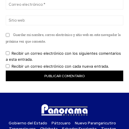
Co
ele
Sit
we
Guardar mi nombre, correo electrónico y sitio web en este navegador la
próxima vez que comente.
Recibir un correo electrónico con los siguientes comentarios
a esta entrada.
Recibir un correo electrónico con cada nueva entrada.
Gobierno del Estado
Pátzcuaro
Nuevo Parangaricutiro
Tangancícuaro
Chilchota
Salvador Escalante
Taretan