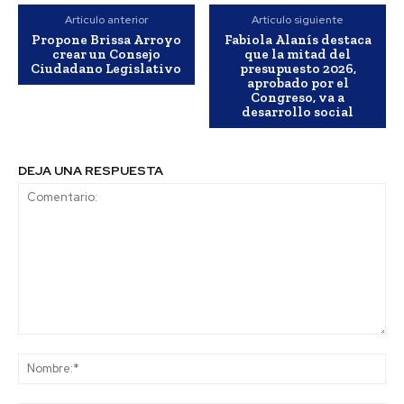
Artículo anterior
Artículo siguiente
Propone Brissa Arroyo
Fabiola Alanís destaca
crear un Consejo
que la mitad del
Ciudadano Legislativo
presupuesto 2026,
aprobado por el
Congreso, va a
desarrollo social
DEJA UNA RESPUESTA
Comentario:
No