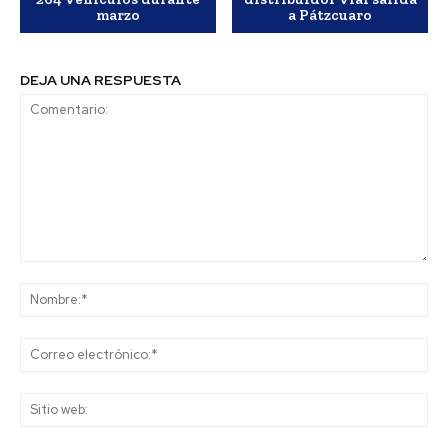
marzo
a Pátzcuaro
DEJA UNA RESPUESTA
Comentario:
No
Co
ele
Sit
we