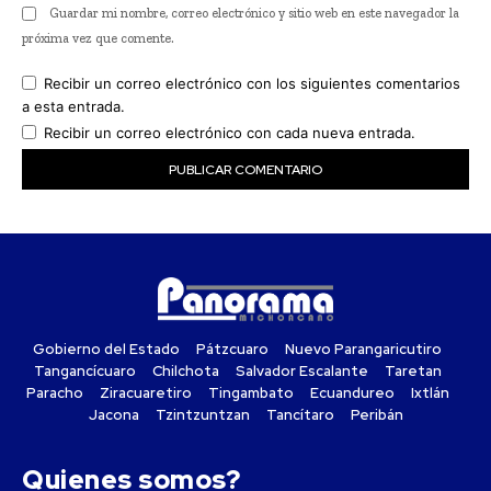
Guardar mi nombre, correo electrónico y sitio web en este navegador la
próxima vez que comente.
Recibir un correo electrónico con los siguientes comentarios
a esta entrada.
Recibir un correo electrónico con cada nueva entrada.
Gobierno del Estado
Pátzcuaro
Nuevo Parangaricutiro
Tangancícuaro
Chilchota
Salvador Escalante
Taretan
Paracho
Ziracuaretiro
Tingambato
Ecuandureo
Ixtlán
Jacona
Tzintzuntzan
Tancítaro
Peribán
Quienes somos?