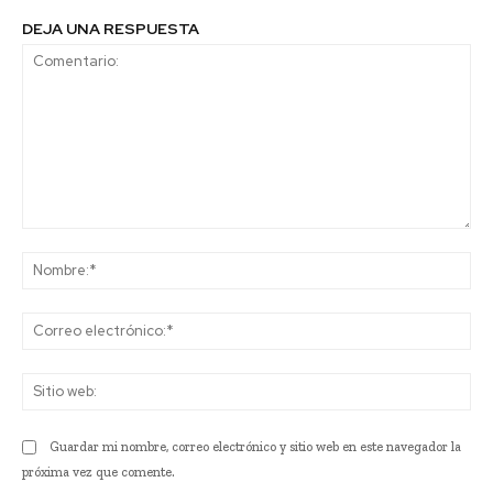
DEJA UNA RESPUESTA
Comentario:
No
Co
ele
Sit
we
Guardar mi nombre, correo electrónico y sitio web en este navegador la
próxima vez que comente.