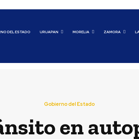
RNO DEL ESTADO
URUAPAN
MORELIA
ZAMORA
L
Gobierno del Estado
ánsito en auto