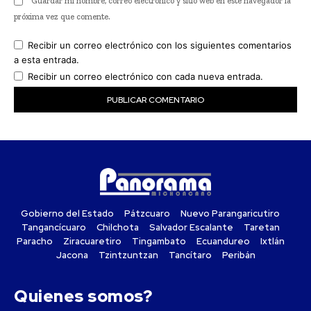
Guardar mi nombre, correo electrónico y sitio web en este navegador la
próxima vez que comente.
Recibir un correo electrónico con los siguientes comentarios
a esta entrada.
Recibir un correo electrónico con cada nueva entrada.
Gobierno del Estado
Pátzcuaro
Nuevo Parangaricutiro
Tangancícuaro
Chilchota
Salvador Escalante
Taretan
Paracho
Ziracuaretiro
Tingambato
Ecuandureo
Ixtlán
Jacona
Tzintzuntzan
Tancítaro
Peribán
Quienes somos?