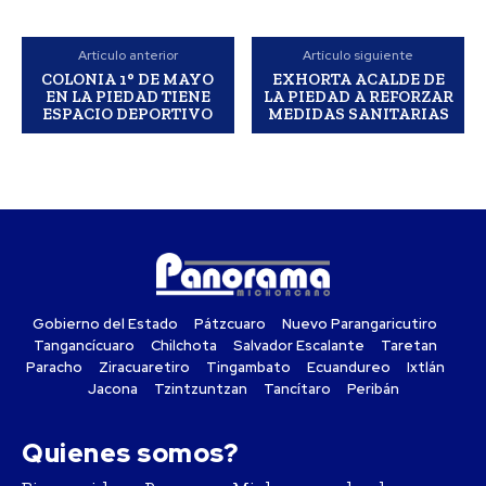
Artículo anterior
Artículo siguiente
COLONIA 1° DE MAYO
EXHORTA ACALDE DE
EN LA PIEDAD TIENE
LA PIEDAD A REFORZAR
ESPACIO DEPORTIVO
MEDIDAS SANITARIAS
Gobierno del Estado
Pátzcuaro
Nuevo Parangaricutiro
Tangancícuaro
Chilchota
Salvador Escalante
Taretan
Paracho
Ziracuaretiro
Tingambato
Ecuandureo
Ixtlán
Jacona
Tzintzuntzan
Tancítaro
Peribán
Quienes somos?