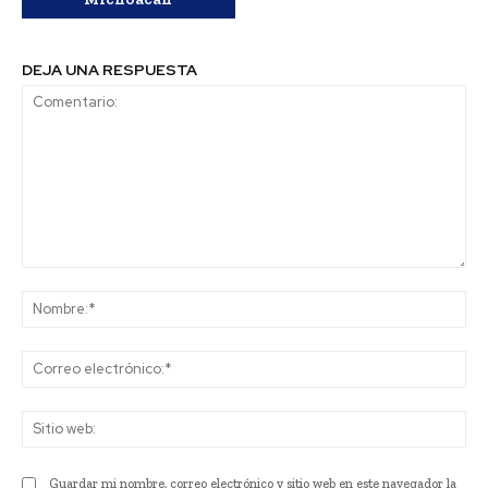
DEJA UNA RESPUESTA
Comentario:
No
Co
ele
Sit
we
Guardar mi nombre, correo electrónico y sitio web en este navegador la