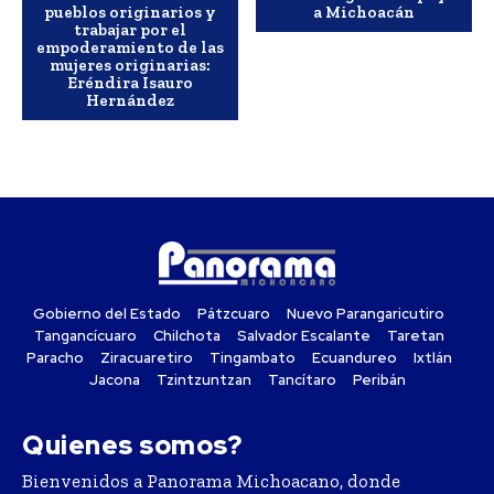
pueblos originarios y
a Michoacán
trabajar por el
empoderamiento de las
mujeres originarias:
Eréndira Isauro
Hernández
Gobierno del Estado
Pátzcuaro
Nuevo Parangaricutiro
Tangancícuaro
Chilchota
Salvador Escalante
Taretan
Paracho
Ziracuaretiro
Tingambato
Ecuandureo
Ixtlán
Jacona
Tzintzuntzan
Tancítaro
Peribán
Quienes somos?
Bienvenidos a Panorama Michoacano, donde