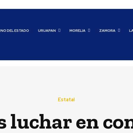
RNO DEL ESTADO
URUAPAN
MORELIA
ZAMORA
L
Estatal
luchar en con