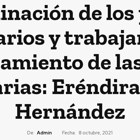
inación de los
rios y trabaja
miento de la
arias: Eréndira
Hernández
De:
Admin
Fecha:
8 octubre, 2021