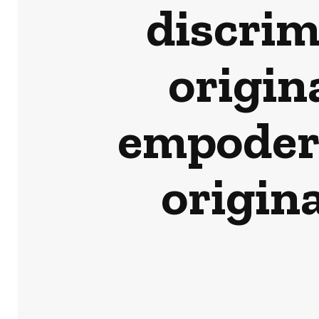
discrim
origina
empodera
origin