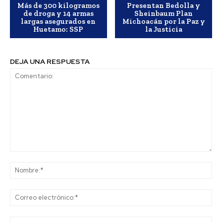
Más de 300 kilogramos
Presentan Bedolla y
de droga y 14 armas
Sheinbaum Plan
largas asegurados en
Michoacán por la Paz y
Huetamo: SSP
la Justicia
DEJA UNA RESPUESTA
Comentario:
No
Co
ele
Sit