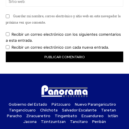
we
Guardar mi nombre, correo electrónico y sitio web en este navegador la
próxima vez que comente.
Recibir un correo electrónico con los siguientes comentarios
a esta entrada.
Recibir un correo electrónico con cada nueva entrada.
Gobierno del Estado
Pátzcuaro
Nuevo Parangaricutiro
Tangancícuaro
Chilchota
Salvador Escalante
Taretan
Paracho
Ziracuaretiro
Tingambato
Ecuandureo
Ixtlán
Jacona
Tzintzuntzan
Tancítaro
Peribán