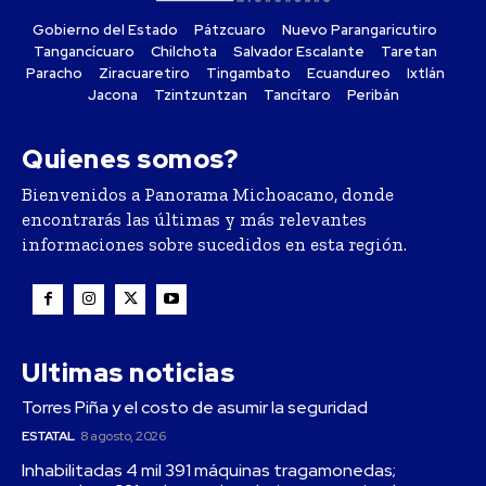
Gobierno del Estado
Pátzcuaro
Nuevo Parangaricutiro
Tangancícuaro
Chilchota
Salvador Escalante
Taretan
Paracho
Ziracuaretiro
Tingambato
Ecuandureo
Ixtlán
Jacona
Tzintzuntzan
Tancítaro
Peribán
Quienes somos?
Bienvenidos a Panorama Michoacano, donde
encontrarás las últimas y más relevantes
informaciones sobre sucedidos en esta región.
Ultimas noticias
Torres Piña y el costo de asumir la seguridad
ESTATAL
8 agosto, 2026
Inhabilitadas 4 mil 391 máquinas tragamonedas;