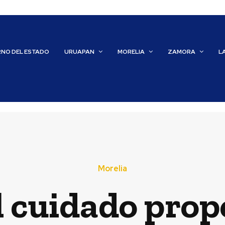
RNO DEL ESTADO
URUAPAN
MORELIA
ZAMORA
L
Morelia
l cuidado prop