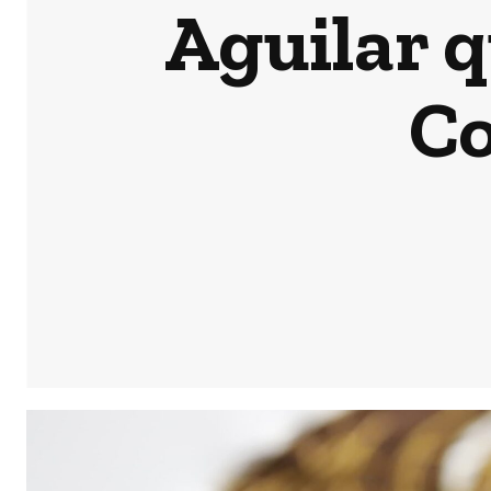
Aguilar q
Co