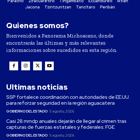
Paracho
Ziracuaretiro
Tingambato
Ecuandureo
Ixtlán
Jacona
Tzintzuntzan
Tancítaro
Peribán
Quienes somos?
Bienvenidos a Panorama Michoacano, donde
encontrarás las últimas y más relevantes
informaciones sobre sucedidos en esta región.
Ultimas noticias
SSP fortalece coordinación con autoridades de EE.UU.
para reforzar seguridad en la región aguacatera
GOBIERNO DEL ESTADO
5 agosto, 2026
Casi 28 mmdp anuales dejarán de llegar al crimen tras
capturas de fuerzas estatales y federales: FGE
GOBIERNO DEL ESTADO
5 agosto, 2026