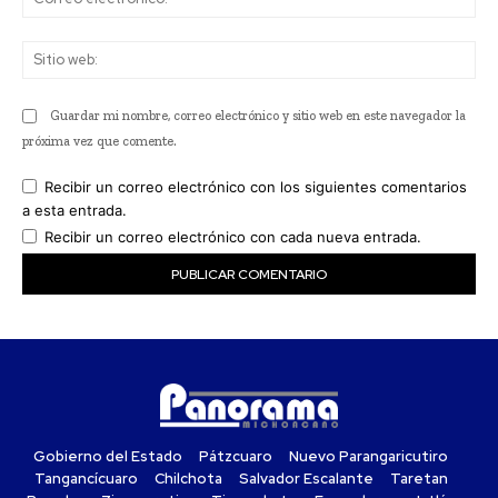
ele
Sit
we
Guardar mi nombre, correo electrónico y sitio web en este navegador la
próxima vez que comente.
Recibir un correo electrónico con los siguientes comentarios
a esta entrada.
Recibir un correo electrónico con cada nueva entrada.
Gobierno del Estado
Pátzcuaro
Nuevo Parangaricutiro
Tangancícuaro
Chilchota
Salvador Escalante
Taretan