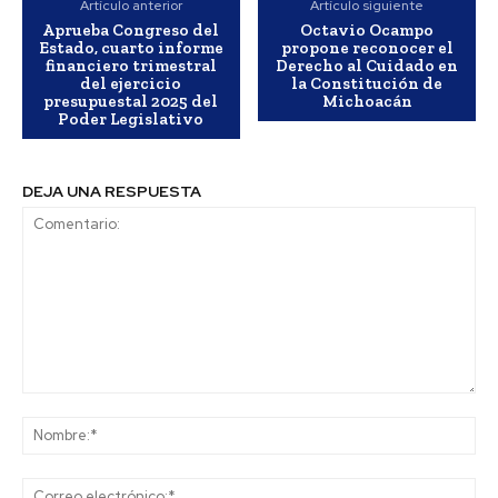
Artículo anterior
Artículo siguiente
Aprueba Congreso del
Octavio Ocampo
Estado, cuarto informe
propone reconocer el
financiero trimestral
Derecho al Cuidado en
del ejercicio
la Constitución de
presupuestal 2025 del
Michoacán
Poder Legislativo
DEJA UNA RESPUESTA
Comentario:
No
Co