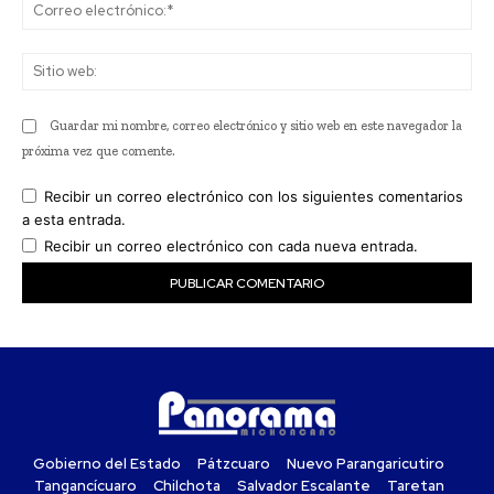
Co
ele
Sit
we
Guardar mi nombre, correo electrónico y sitio web en este navegador la
próxima vez que comente.
Recibir un correo electrónico con los siguientes comentarios
a esta entrada.
Recibir un correo electrónico con cada nueva entrada.
Gobierno del Estado
Pátzcuaro
Nuevo Parangaricutiro
Tangancícuaro
Chilchota
Salvador Escalante
Taretan