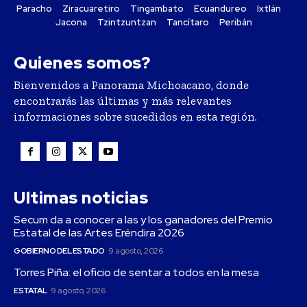
Paracho
Ziracuaretiro
Tingambato
Ecuandureo
Ixtlán
Jacona
Tzintzuntzan
Tancítaro
Peribán
Quienes somos?
Bienvenidos a Panorama Michoacano, donde
encontrarás las últimas y más relevantes
informaciones sobre sucedidos en esta región.
Ultimas noticias
Secum da a conocer a las y los ganadores del Premio
Estatal de las Artes Eréndira 2026
GOBIERNO DEL ESTADO
9 agosto, 2026
Torres Piña: el oficio de sentar a todos en la mesa
ESTATAL
9 agosto, 2026