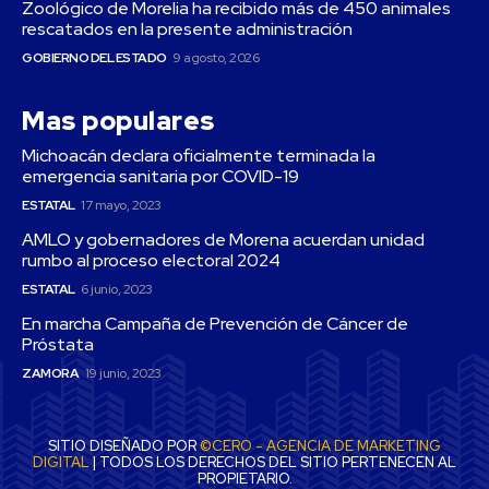
Zoológico de Morelia ha recibido más de 450 animales
rescatados en la presente administración
GOBIERNO DEL ESTADO
9 agosto, 2026
Mas populares
Michoacán declara oficialmente terminada la
emergencia sanitaria por COVID-19
ESTATAL
17 mayo, 2023
AMLO y gobernadores de Morena acuerdan unidad
rumbo al proceso electoral 2024
ESTATAL
6 junio, 2023
En marcha Campaña de Prevención de Cáncer de
Próstata
ZAMORA
19 junio, 2023
SITIO DISEÑADO POR
©CERO - AGENCIA DE MARKETING
DIGITAL
| TODOS LOS DERECHOS DEL SITIO PERTENECEN AL
PROPIETARIO.