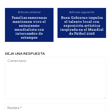
Artículo anterior
Artículo siguiente
Familias zamoranas
Buen Gobierno impulsa
mantienen vivo el
el talento local con
entusiasmo
exposición artística
mundialista con
inspirada en el Mundial
intercambio de
de Fútbol 2026
estampas
DEJA UNA RESPUESTA
Comentario:
No