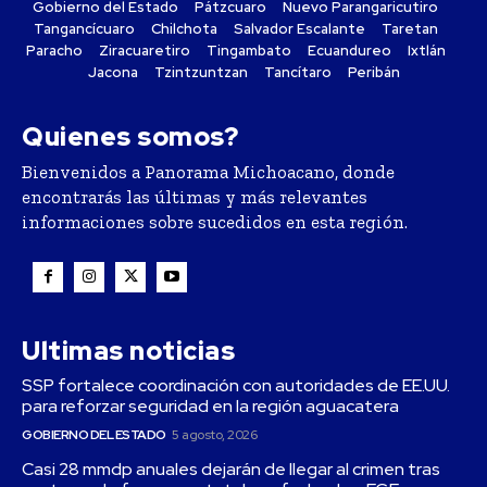
Gobierno del Estado
Pátzcuaro
Nuevo Parangaricutiro
Tangancícuaro
Chilchota
Salvador Escalante
Taretan
Paracho
Ziracuaretiro
Tingambato
Ecuandureo
Ixtlán
Jacona
Tzintzuntzan
Tancítaro
Peribán
Quienes somos?
Bienvenidos a Panorama Michoacano, donde
encontrarás las últimas y más relevantes
informaciones sobre sucedidos en esta región.
Ultimas noticias
SSP fortalece coordinación con autoridades de EE.UU.
para reforzar seguridad en la región aguacatera
GOBIERNO DEL ESTADO
5 agosto, 2026
Casi 28 mmdp anuales dejarán de llegar al crimen tras