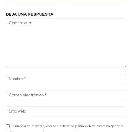
DEJA UNA RESPUESTA
Comentario:
No
Co
ele
Sit
we
Guardar mi nombre, correo electrónico y sitio web en este navegador la