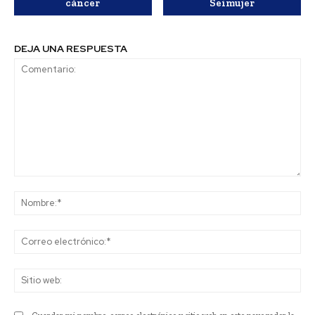
cáncer
Seimujer
DEJA UNA RESPUESTA
Comentario:
No
Co
ele
Sit
we