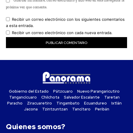
Guardar mi nombre, correo electrónico y sitio web en este navegador la
próxima vez que comente.
Recibir un correo electrónico con los siguientes comentarios
a esta entrada.
Recibir un correo electrónico con cada nueva entrada.
Gobierno del Estado
Pátzcuaro
Nuevo Parangaricutiro
Tangancícuaro
Chilchota
Salvador Escalante
Taretan
Paracho
Ziracuaretiro
Tingambato
Ecuandureo
Ixtlán
Jacona
Tzintzuntzan
Tancítaro
Peribán
Quienes somos?