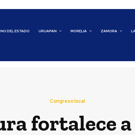
RNO DEL ESTADO
URUAPAN
MORELIA
ZAMORA
L
Congreso local
ura fortalece a