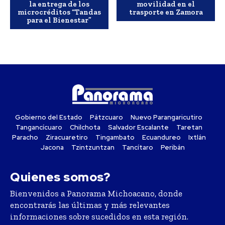
la entrega de los
movilidad en el
microcréditos “Tandas
trasporte en Zamora
para el Bienestar”
Gobierno del Estado
Pátzcuaro
Nuevo Parangaricutiro
Tangancícuaro
Chilchota
Salvador Escalante
Taretan
Paracho
Ziracuaretiro
Tingambato
Ecuandureo
Ixtlán
Jacona
Tzintzuntzan
Tancítaro
Peribán
Quienes somos?
Bienvenidos a Panorama Michoacano, donde
encontrarás las últimas y más relevantes
informaciones sobre sucedidos en esta región.