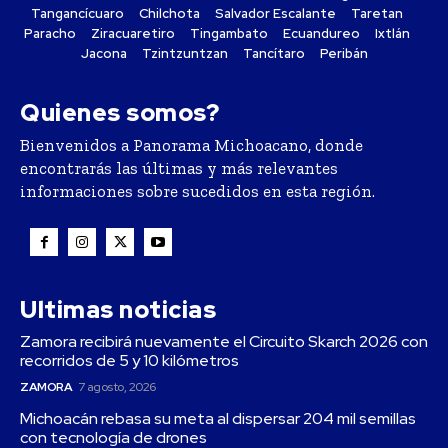
Tangancícuaro
Chilchota
Salvador Escalante
Taretan
Paracho
Ziracuaretiro
Tingambato
Ecuandureo
Ixtlán
Jacona
Tzintzuntzan
Tancítaro
Peribán
Quienes somos?
Bienvenidos a Panorama Michoacano, donde
encontrarás las últimas y más relevantes
informaciones sobre sucedidos en esta región.
Ultimas noticias
Zamora recibirá nuevamente el Circuito Skarch 2026 con
recorridos de 5 y 10 kilómetros
ZAMORA
7 agosto, 2026
Michoacán rebasa su meta al dispersar 204 mil semillas
con tecnología de drones