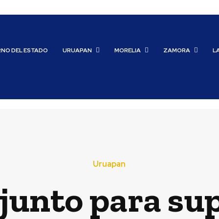
RNO DEL ESTADO
URUAPAN
MORELIA
ZAMORA
L
Uruapan
junto para su