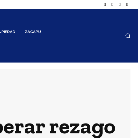
A PIEDAD
ZACAPU
perar rezago