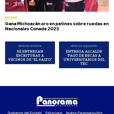
Estatal
Gana Michoacán oro en patines sobre ruedas en
Nacionales Conade 2023
Artículo anterior
Artículo siguiente
SE ENTREGAN
ENTREGA ALCALDE
ESCRITURAS A
PAGO DE BECAS A
VECINOS DE “EL SALTO”
UNIVERSITARIOS DEL
TEC
Gobierno del Estado
Pátzcuaro
Nuevo Parangaricutiro