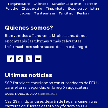
Tangancícuaro
Chilchota
Salvador Escalante
Taretan
Paracho
Ziracuaretiro
Tingambato
Ecuandureo
Ixtlán
Jacona
Tzintzuntzan
Tancítaro
Peribán
Quienes somos?
Bienvenidos a Panorama Michoacano, donde
encontrarás las últimas y más relevantes
informaciones sobre sucedidos en esta región.
Ultimas noticias
SSP fortalece coordinación con autoridades de EE.UU.
para reforzar seguridad en la región aguacatera
GOBIERNO DEL ESTADO
5 agosto, 2026
Casi 28 mmdp anuales dejarán de llegar al crimen tras
capturas de fuerzas estatales y federales: FGE