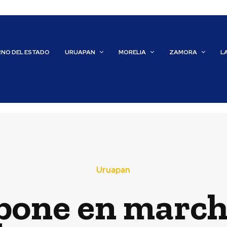
RNO DEL ESTADO
URUAPAN
MORELIA
ZAMORA
L
Uruapan
one en marcha