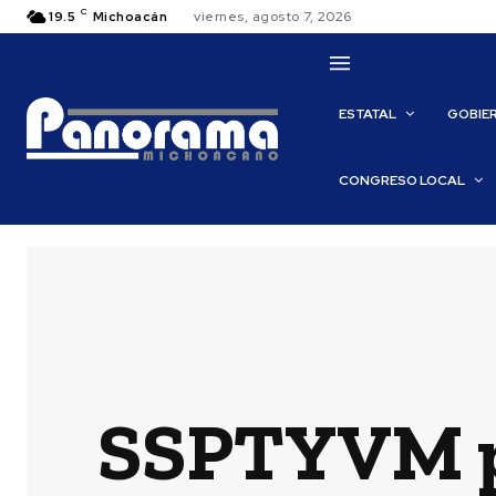
C
19.5
Michoacán
viernes, agosto 7, 2026
ESTATAL
GOBIE
CONGRESO LOCAL
SSPTYVM p