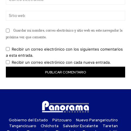
ele
Sit
we
Guardar mi nombre, correo electrónico y sitio web en este navegador la
próxima vez que comente.
Recibir un correo electrónico con los siguientes comentarios
a esta entrada.
Recibir un correo electrónico con cada nueva entrada.
Gobierno del Estado
Pátzcuaro
Nuevo Parangaricutiro
Tangancícuaro
Chilchota
Salvador Escalante
Taretan