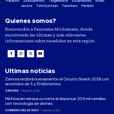
Paracho
Ziracuaretiro
Tingambato
Ecuandureo
Ixtlán
Jacona
Tzintzuntzan
Tancítaro
Peribán
Quienes somos?
Bienvenidos a Panorama Michoacano, donde
encontrarás las últimas y más relevantes
informaciones sobre sucedidos en esta región.
Ultimas noticias
Zamora recibirá nuevamente el Circuito Skarch 2026 con
recorridos de 5 y 10 kilómetros
ZAMORA
7 agosto, 2026
Michoacán rebasa su meta al dispersar 204 mil semillas
con tecnología de drones
GOBIERNO DEL ESTADO
7 agosto, 2026