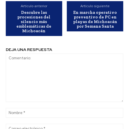
Artículo anterior
Artículo siguiente
Descubre las
En marcha operativo
procesiones del
preventivo de PC en
silencio más
playas de Michoacán
emblemáticas de
por Semana Santa
Michoacán
DEJA UNA RESPUESTA
Comentario:
No
Co