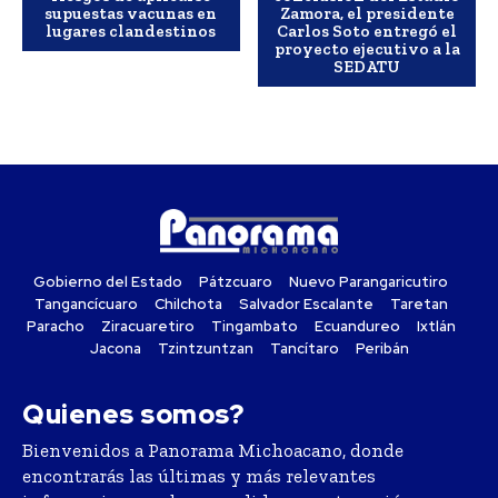
supuestas vacunas en
Zamora, el presidente
lugares clandestinos
Carlos Soto entregó el
proyecto ejecutivo a la
SEDATU
Gobierno del Estado
Pátzcuaro
Nuevo Parangaricutiro
Tangancícuaro
Chilchota
Salvador Escalante
Taretan
Paracho
Ziracuaretiro
Tingambato
Ecuandureo
Ixtlán
Jacona
Tzintzuntzan
Tancítaro
Peribán
Quienes somos?
Bienvenidos a Panorama Michoacano, donde
encontrarás las últimas y más relevantes