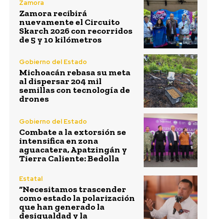
Zamora
Zamora recibirá
nuevamente el Circuito
Skarch 2026 con recorridos
de 5 y 10 kilómetros
Gobierno del Estado
Michoacán rebasa su meta
al dispersar 204 mil
semillas con tecnología de
drones
Gobierno del Estado
Combate a la extorsión se
intensifica en zona
aguacatera, Apatzingán y
Tierra Caliente: Bedolla
Estatal
“Necesitamos trascender
como estado la polarización
que han generado la
desigualdad y la