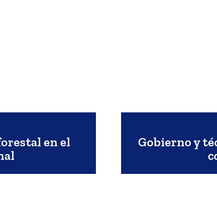
orestal en el
Gobierno y té
nal
c