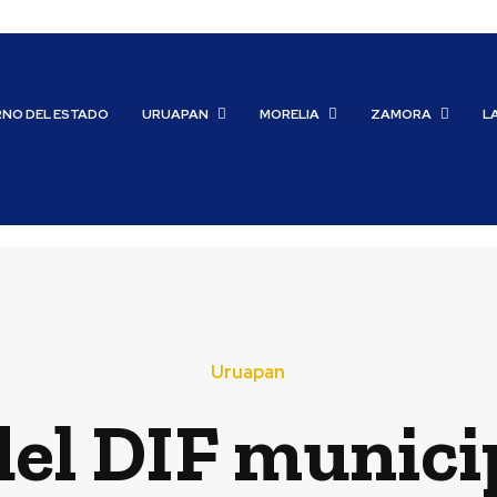
RNO DEL ESTADO
URUAPAN
MORELIA
ZAMORA
L
Uruapan
el DIF municipa