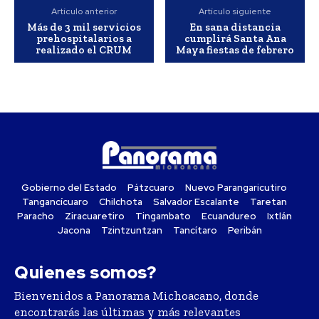
Artículo anterior
Artículo siguiente
Más de 3 mil servicios
En sana distancia
prehospitalarios a
cumplirá Santa Ana
realizado el CRUM
Maya fiestas de febrero
Gobierno del Estado
Pátzcuaro
Nuevo Parangaricutiro
Tangancícuaro
Chilchota
Salvador Escalante
Taretan
Paracho
Ziracuaretiro
Tingambato
Ecuandureo
Ixtlán
Jacona
Tzintzuntzan
Tancítaro
Peribán
Quienes somos?
Bienvenidos a Panorama Michoacano, donde
encontrarás las últimas y más relevantes