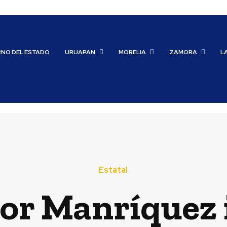
RNO DEL ESTADO
URUAPAN
MORELIA
ZAMORA
L
Estatal
tor Manríquez 