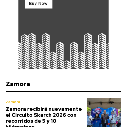
Zamora
Zamora
Zamora recibirá nuevamente
el Circuito Skarch 2026 con
recorridos de 5 y 10
kilómetros