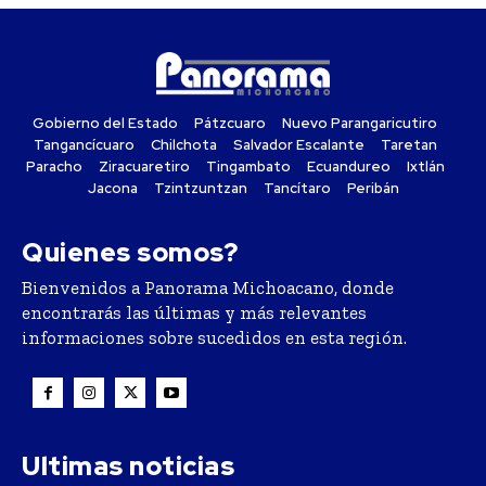
Gobierno del Estado
Pátzcuaro
Nuevo Parangaricutiro
Tangancícuaro
Chilchota
Salvador Escalante
Taretan
Paracho
Ziracuaretiro
Tingambato
Ecuandureo
Ixtlán
Jacona
Tzintzuntzan
Tancítaro
Peribán
Quienes somos?
Bienvenidos a Panorama Michoacano, donde
encontrarás las últimas y más relevantes
informaciones sobre sucedidos en esta región.
Ultimas noticias