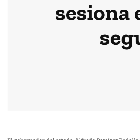
sesiona 
segu