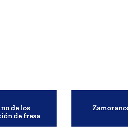
no de los
Zamoranos
ión de fresa