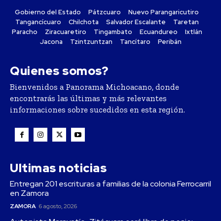
Gobierno del Estado
Pátzcuaro
Nuevo Parangaricutiro
Tangancícuaro
Chilchota
Salvador Escalante
Taretan
Paracho
Ziracuaretiro
Tingambato
Ecuandureo
Ixtlán
Jacona
Tzintzuntzan
Tancítaro
Peribán
Quienes somos?
Bienvenidos a Panorama Michoacano, donde
encontrarás las últimas y más relevantes
informaciones sobre sucedidos en esta región.
Ultimas noticias
Entregan 201 escrituras a familias de la colonia Ferrocarril
en Zamora
ZAMORA
6 agosto, 2026