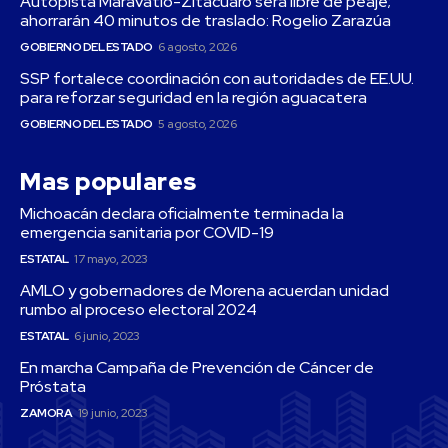
Autopista Maravatío-Zitácuaro será libre de peaje;
ahorrarán 40 minutos de traslado: Rogelio Zarazúa
GOBIERNO DEL ESTADO
6 agosto, 2026
SSP fortalece coordinación con autoridades de EE.UU.
para reforzar seguridad en la región aguacatera
GOBIERNO DEL ESTADO
5 agosto, 2026
Mas populares
Michoacán declara oficialmente terminada la
emergencia sanitaria por COVID-19
ESTATAL
17 mayo, 2023
AMLO y gobernadores de Morena acuerdan unidad
rumbo al proceso electoral 2024
ESTATAL
6 junio, 2023
En marcha Campaña de Prevención de Cáncer de
Próstata
ZAMORA
19 junio, 2023