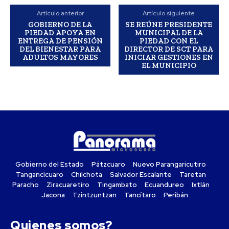
Artículo anterior
Artículo siguiente
GOBIERNO DE LA
SE REÚNE PRESIDENTE
PIEDAD APOYA EN
MUNICIPAL DE LA
ENTREGA DE PENSIÓN
PIEDAD CON EL
DEL BIENESTAR PARA
DIRECTOR DE SCT PARA
ADULTOS MAYORES
INICIAR GESTIONES EN
EL MUNICIPIO
Gobierno del Estado
Pátzcuaro
Nuevo Parangaricutiro
Tangancícuaro
Chilchota
Salvador Escalante
Taretan
Paracho
Ziracuaretiro
Tingambato
Ecuandureo
Ixtlán
Jacona
Tzintzuntzan
Tancítaro
Peribán
Quienes somos?