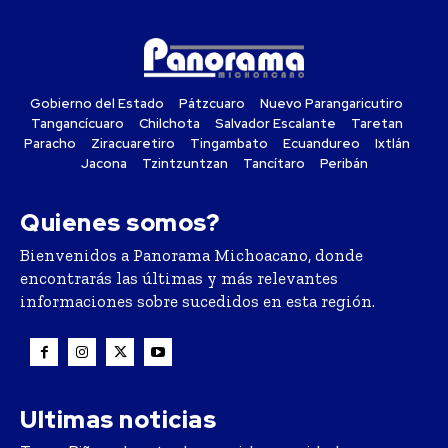
Gobierno del Estado
Pátzcuaro
Nuevo Parangaricutiro
Tangancícuaro
Chilchota
Salvador Escalante
Taretan
Paracho
Ziracuaretiro
Tingambato
Ecuandureo
Ixtlán
Jacona
Tzintzuntzan
Tancítaro
Peribán
Quienes somos?
Bienvenidos a Panorama Michoacano, donde
encontrarás las últimas y más relevantes
informaciones sobre sucedidos en esta región.
Ultimas noticias