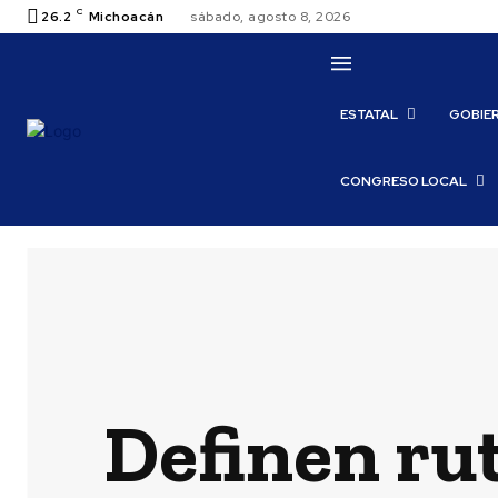
C
26.2
Michoacán
sábado, agosto 8, 2026
ESTATAL
GOBIE
CONGRESO LOCAL
Definen ru