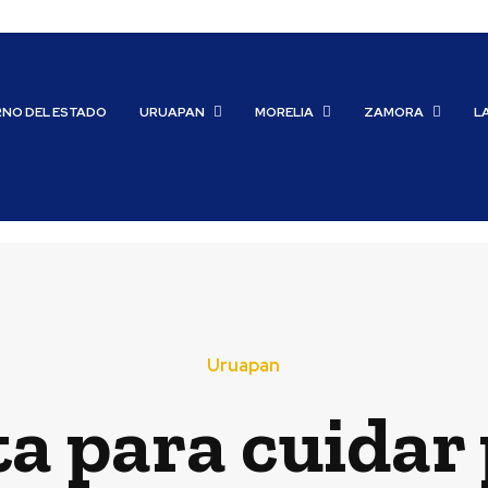
RNO DEL ESTADO
URUAPAN
MORELIA
ZAMORA
L
Uruapan
ta para cuidar