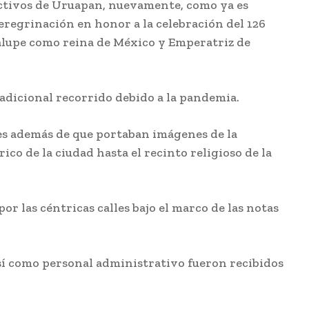
ctivos de Uruapan, nuevamente, como ya es
peregrinación en honor a la celebración del 126
alupe como reina de México y Emperatriz de
radi
c
ional recorrido debido a la pandemia.
les además de que portaban imágenes
de la
rico de la ciudad
hasta el recinto religioso de la
por las céntricas c
a
lles bajo el marco de las notas
sí como personal admi
nistrativo fueron recibidos