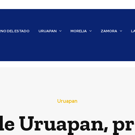
RNO DEL ESTADO
URUAPAN
MORELIA
ZAMORA
L
Uruapan
de Uruapan, pr