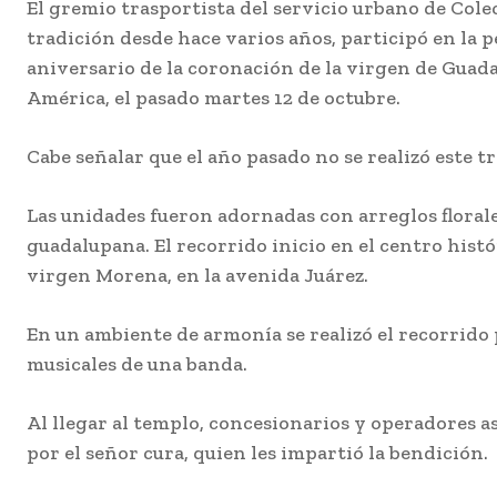
El gremio trasportista del servicio ur
bano de Cole
tradición desde hace varios años, participó en la 
aniversario de la coronación de la virgen de Guad
América, el pasado martes 12 de octubre.
Cabe señalar que el año pasado no se realizó este t
L
a
s unidades fuer
o
n adornadas con arreglos flora
guadalupana. E
l recorrido
inicio en el centro histó
virgen Morena, en la avenida Juárez.
En un ambiente de armonía
se realizó el recorrido 
musicales de una banda.
Al llegar al t
emplo, concesionarios y
operado
res a
por
el señor cura, quien les impar
tió la bendición.