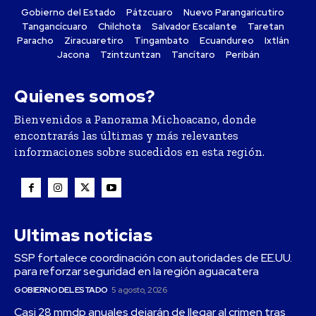
Gobierno del Estado
Pátzcuaro
Nuevo Parangaricutiro
Tangancícuaro
Chilchota
Salvador Escalante
Taretan
Paracho
Ziracuaretiro
Tingambato
Ecuandureo
Ixtlán
Jacona
Tzintzuntzan
Tancítaro
Peribán
Quienes somos?
Bienvenidos a Panorama Michoacano, donde
encontrarás las últimas y más relevantes
informaciones sobre sucedidos en esta región.
Ultimas noticias
SSP fortalece coordinación con autoridades de EE.UU.
para reforzar seguridad en la región aguacatera
GOBIERNO DEL ESTADO
5 agosto, 2026
Casi 28 mmdp anuales dejarán de llegar al crimen tras