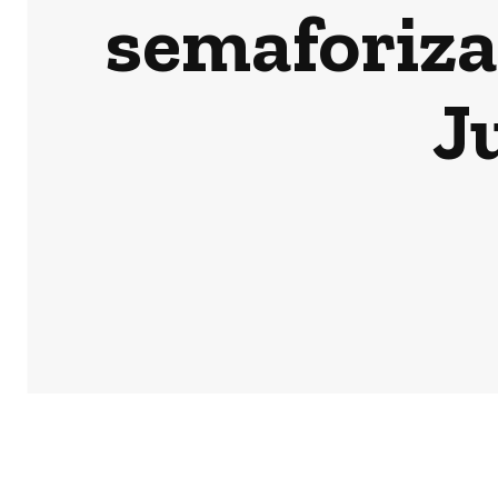
semaforiza
J