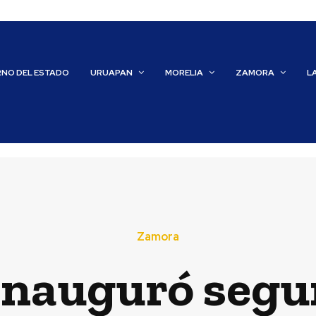
RNO DEL ESTADO
URUAPAN
MORELIA
ZAMORA
L
Zamora
 inauguró segu