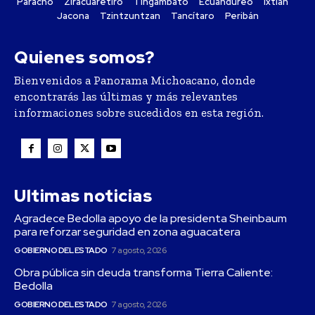
Paracho
Ziracuaretiro
Tingambato
Ecuandureo
Ixtlán
Jacona
Tzintzuntzan
Tancítaro
Peribán
Quienes somos?
Bienvenidos a Panorama Michoacano, donde
encontrarás las últimas y más relevantes
informaciones sobre sucedidos en esta región.
Ultimas noticias
Agradece Bedolla apoyo de la presidenta Sheinbaum
para reforzar seguridad en zona aguacatera
GOBIERNO DEL ESTADO
7 agosto, 2026
Obra pública sin deuda transforma Tierra Caliente:
Bedolla
GOBIERNO DEL ESTADO
7 agosto, 2026