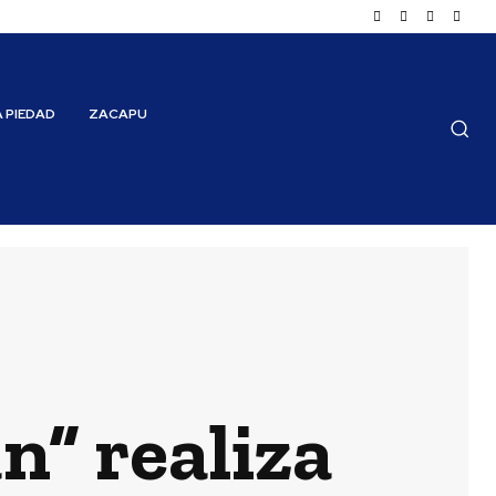
A PIEDAD
ZACAPU
n” realiza