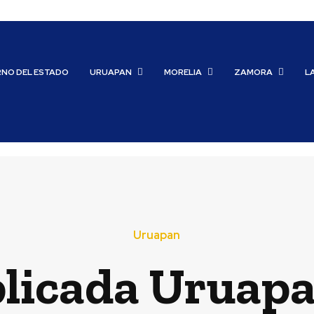
RNO DEL ESTADO
URUAPAN
MORELIA
ZAMORA
L
Uruapan
licada Uruapa