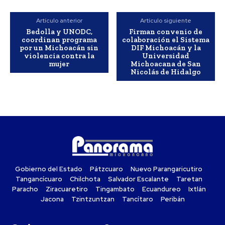
Artículo anterior
Artículo siguiente
Bedolla y UNODC,
Firman convenio de
coordinan programa
colaboración el Sistema
por un Michoacán sin
DIF Michoacán y la
violencia contra la
Universidad
mujer
Michoacana de San
Nicolás de Hidalgo
Gobierno del Estado
Pátzcuaro
Nuevo Parangaricutiro
Tangancícuaro
Chilchota
Salvador Escalante
Taretan
Paracho
Ziracuaretiro
Tingambato
Ecuandureo
Ixtlán
Jacona
Tzintzuntzan
Tancítaro
Peribán