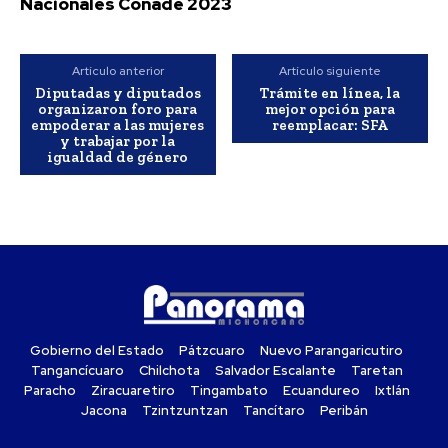
Nacionales Conade 2023
Artículo anterior
Artículo siguiente
Diputadas y diputados
Trámite en línea, la
organizaron foro para
mejor opción para
empoderar a las mujeres
reemplacar: SFA
y trabajar por la
igualdad de género
Gobierno del Estado
Pátzcuaro
Nuevo Parangaricutiro
Tangancícuaro
Chilchota
Salvador Escalante
Taretan
Paracho
Ziracuaretiro
Tingambato
Ecuandureo
Ixtlán
Jacona
Tzintzuntzan
Tancítaro
Peribán