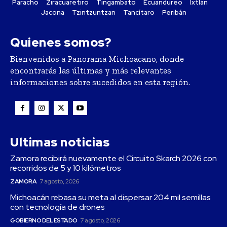
Paracho
Ziracuaretiro
Tingambato
Ecuandureo
Ixtlán
Jacona
Tzintzuntzan
Tancítaro
Peribán
Quienes somos?
Bienvenidos a Panorama Michoacano, donde
encontrarás las últimas y más relevantes
informaciones sobre sucedidos en esta región.
Ultimas noticias
Zamora recibirá nuevamente el Circuito Skarch 2026 con
recorridos de 5 y 10 kilómetros
ZAMORA
7 agosto, 2026
Michoacán rebasa su meta al dispersar 204 mil semillas
con tecnología de drones
GOBIERNO DEL ESTADO
7 agosto, 2026