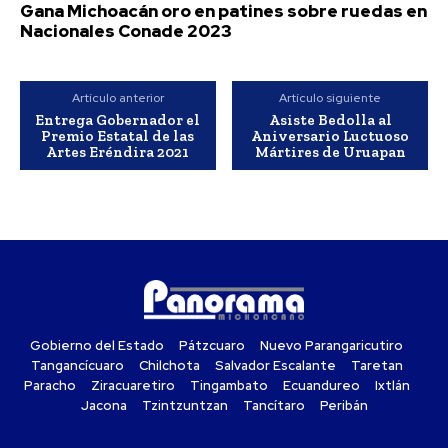
Gana Michoacán oro en patines sobre ruedas en
Nacionales Conade 2023
Artículo anterior
Artículo siguiente
Entrega Gobernador el
Asiste Bedolla al
Premio Estatal de las
Aniversario Luctuoso
Artes Eréndira 2021
Mártires de Uruapan
Gobierno del Estado
Pátzcuaro
Nuevo Parangaricutiro
Tangancícuaro
Chilchota
Salvador Escalante
Taretan
Paracho
Ziracuaretiro
Tingambato
Ecuandureo
Ixtlán
Jacona
Tzintzuntzan
Tancítaro
Peribán