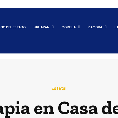
RNO DEL ESTADO
URUAPAN
MORELIA
ZAMORA
L
Estatal
apia en Casa d